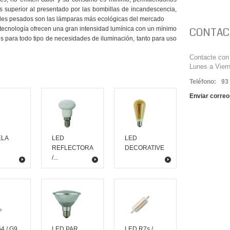
ces superior al presentado por las bombillas de incandescencia,
ales pesados son las lámparas más ecológicas del mercado
 tecnología ofrecen una gran intensidad lumínica con un mínimo
CONTAC
s para todo tipo de necesidades de iluminación, tanto para uso
Contacte con 
Lunes a Vier
Teléfono:
93
Enviar correo
ELA
LED
LED
REFLECTORA
DECORATIVE
/...
4 / G9
LED PAR
LED R7s /...