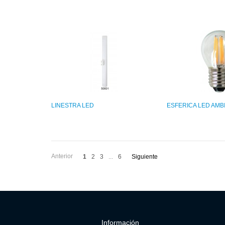
LINESTRA LED
ESFERICA LED AMB
Anterior
1
2
3
...
6
Siguiente
Información