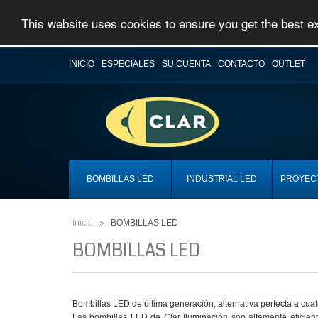
This website uses cookies to ensure you get the best 
INICIO
ESPECIALES
SU CUENTA
CONTACTO
OUTLET
BOMBILLAS LED
INDUSTRIAL LED
PROYEC
Inicio
BOMBILLAS LED
>
BOMBILLAS LED
Bombillas LED de última generación, alternativa perfecta a cu
Las bombillas LED de Clar Iluminación son altamente eficien