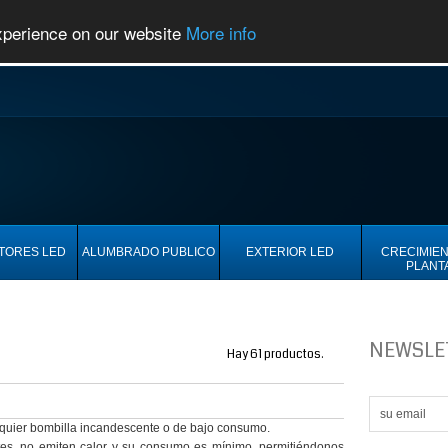
experience on our website
More info
TORES LED
ALUMBRADO PUBLICO
EXTERIOR LED
CRECIMIEN
PLANT
NEWSLE
Hay 61 productos.
alquier bombilla incandescente o de bajo consumo.
tes, no emiten calor y su consumo es mínimo, permitiéndonos