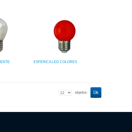
IENTE
ESFERICA LED COLORES
Ok
objetos: