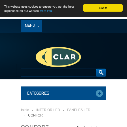
This website uses cookies to ensure you get the best
Got it!
experience on our website
More info
MENU
CATEGORIES
Inicio
INTERIOR LED
PANELES LED
>
>
CONFORT
>