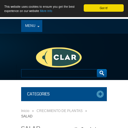
This website uses cookies to ensure you get the best
Got it!
experience on our website
More info
MENU
CATEGORIES
Inicio
CRECIMIENTO DE PLANTAS
>
>
SALAD