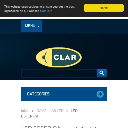
This website uses cookies to ensure you get the best
Got it!
experience on our website
More info
MENU
CATEGORIES
Inicio
BOMBILLAS LED
LED
>
>
ESFERICA