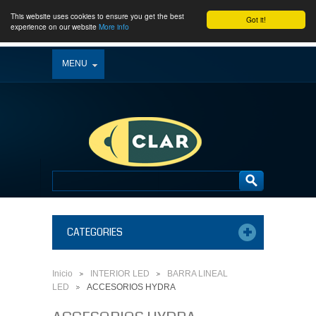
This website uses cookies to ensure you get the best
Got it!
experience on our website
More info
MENU
CATEGORIES
Inicio
INTERIOR LED
BARRA LINEAL
>
>
LED
ACCESORIOS HYDRA
>