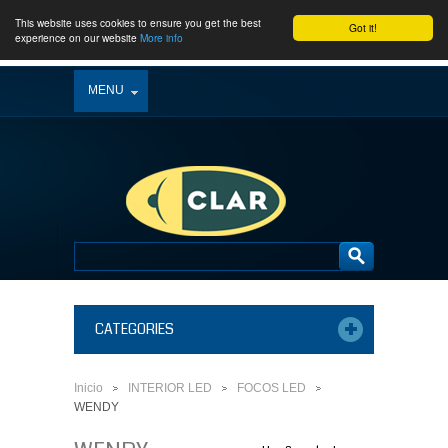
This website uses cookies to ensure you get the best
Got it!
experience on our website
More info
MENU
CATEGORIES
Inicio
INTERIOR LED
FOCOS LED
>
>
>
WENDY