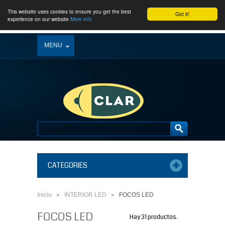
This website uses cookies to ensure you get the best
Got it!
experience on our website
More info
MENU
CATEGORIES
Inicio
INTERIOR LED
FOCOS LED
>
>
FOCOS LED
Hay 31 productos.