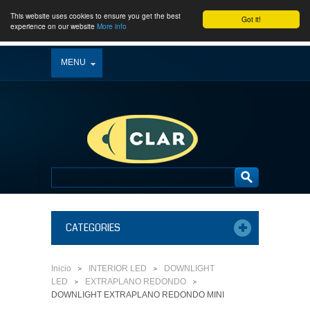
This website uses cookies to ensure you get the best
Got it!
experience on our website
More info
MENU
CATEGORIES
Inicio
INTERIOR LED
DOWNLIGHT
>
>
LED
EXTRAPLANO REDONDO
>
>
DOWNLIGHT EXTRAPLANO REDONDO MINI