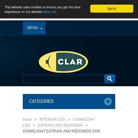
This website uses cookies to ensure you get the best
Got it!
experience on our website
More info
MENU
CATEGORIES
Inicio
INTERIOR LED
DOWNLIGHT
>
>
LED
EXTRAPLANO REDONDO
>
>
DOWNLIGHT EXTRAPLANO REDONDO 24W